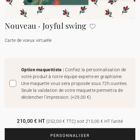
Carte de voeux 100% personnalisable
Produits sur mesure
Nouveau · Joyful swing
★ Demande d'échantillons
Cartes postales
Carte de voeux virtuelle
★ Demande de devis
Etiquettes d'enveloppe
Menus
Option maquettiste :
Confiez la personnalisation de
votre produit à notre équipe experte en graphisme.
Présentoirs comptoir
Une maquette vous sera proposée sous 72h ouvrées.
Seule la validation de votre maquette permettra de
déclencher l’impression.
(
+29,00 €
)
Stickers
210,00 € HT
(252,00 € TTC) soit 210,00 € HT l'unité
PERSONNALISER