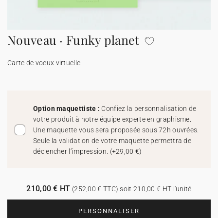
Carte de voeux 100% personnalisable
Produits sur mesure
Nouveau · Funky planet
★ Demande d'échantillons
Cartes postales
Carte de voeux virtuelle
★ Demande de devis
Etiquettes d'enveloppe
Menus
Option maquettiste :
Confiez la personnalisation de
votre produit à notre équipe experte en graphisme.
Présentoirs comptoir
Une maquette vous sera proposée sous 72h ouvrées.
Seule la validation de votre maquette permettra de
déclencher l’impression.
(
+29,00 €
)
Stickers
210,00 € HT
(252,00 € TTC) soit 210,00 € HT l'unité
PERSONNALISER