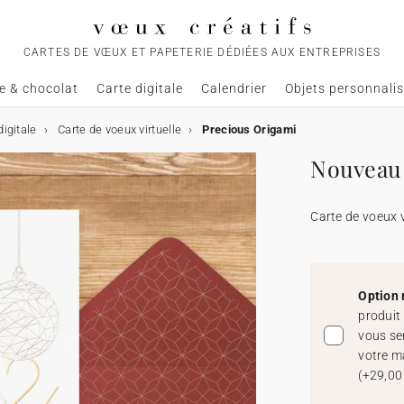
CARTES DE VŒUX ET PAPETERIE DÉDIÉES AUX ENTREPRISES
e & chocolat
Carte digitale
Calendrier
Objets personnali
igitale
Carte de voeux virtuelle
Precious Origami
Nouveau 
Carte de voeux v
Option 
produit
vous se
votre m
(
+29,00