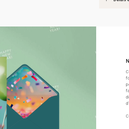
N
C
f
p
f
d
d
C