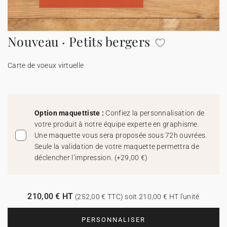
Carte de voeux 100% personnalisable
Produits sur mesure
Nouveau · Petits bergers
★ Demande d'échantillons
Cartes postales
Carte de voeux virtuelle
★ Demande de devis
Etiquettes d'enveloppe
Menus
Option maquettiste :
Confiez la personnalisation de
votre produit à notre équipe experte en graphisme.
Présentoirs comptoir
Une maquette vous sera proposée sous 72h ouvrées.
Seule la validation de votre maquette permettra de
déclencher l’impression.
(
+29,00 €
)
Stickers
210,00 € HT
(252,00 € TTC) soit 210,00 € HT l'unité
PERSONNALISER