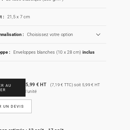
t :
21,5 x 7 cm
nalisation :
Choisissez votre option
ppe :
Enveloppes blanches (10 x 28 cm)
inclus
5,99 € HT
(7,19 € TTC) soit 5,99 € HT
ER AU
IER
l'unité
 UN DEVIS