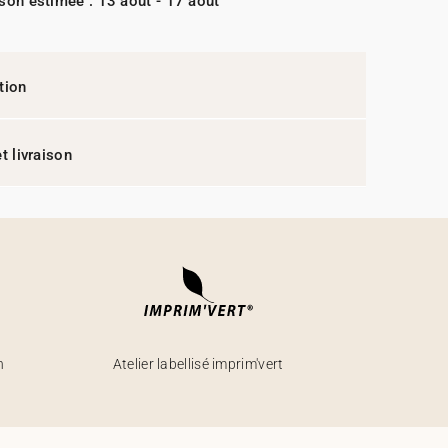
ison estimée : 13 août - 17 août
tion
t livraison
h
Atelier labellisé imprim'vert