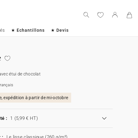
sés
★ Echantillons
★ Devis
e
avec étui de chocolat
rançais
 expédition à partir de mi-octobre
té :
1
(5,99 € HT)
 :
Le lisse classique (260 g/m²)