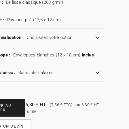
 :
Le lisse classique (260 g/m²)
t :
Paysage plié (17,5 x 12 cm)
nalisation :
Choisissez votre option
ppe :
Enveloppes blanches (12 x 18 cm)
inclus
alaires :
Sans intercalaires
6,30 € HT
(7,56 € TTC) soit 6,30 € HT
ER AU
IER
l'unité
 UN DEVIS