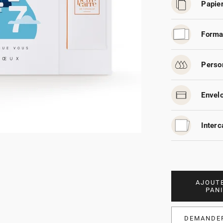
Papier
Forma
Person
Envelo
Interc
AJOUT
PAN
DEMANDER