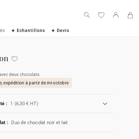
sés
★ Echantillons
★ Devis
ion
avec deux chocolats
 expédition à partir de mi-octobre
té :
1
(6,30 € HT)
at :
Duo de chocolat noir et lait