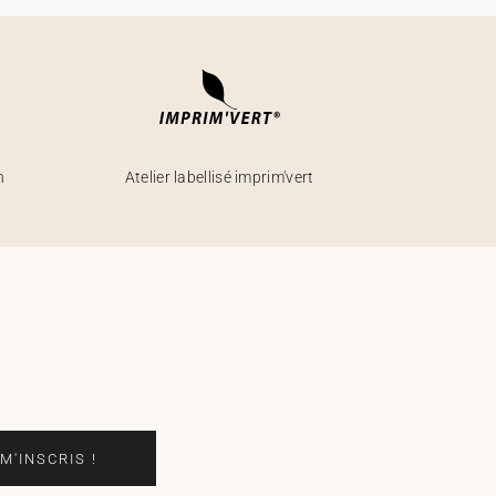
h
Atelier labellisé imprim'vert
 M'INSCRIS !