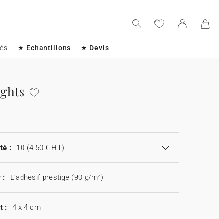
sés
★ Echantillons
★ Devis
ights
té :
10
(4,50 € HT)
 :
L'adhésif prestige (90 g/m²)
t :
4 x 4 cm