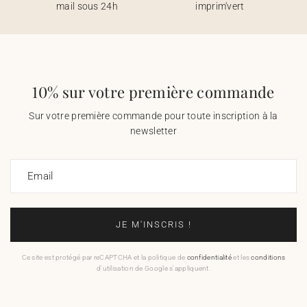
mail sous 24h
imprim'vert
10% sur votre première commande
Sur votre première commande pour toute inscription à la
newsletter
Email
JE M'INSCRIS !
Ce site est protégé par reCAPTCHA et la politique de
confidentialité
et les
conditions
d'utilisation de Google s'appliquent.