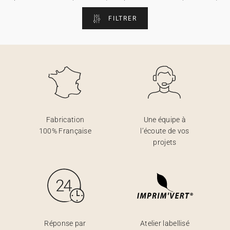
Carte de voeux 100% personnalisable
Produits sur mesure
FILTRER
★ Demande d'échantillons
Cartes postales
★ Demande de devis
Etiquettes d'enveloppe
Menus
Fabrication
Une équipe à
100% Française
l’écoute de vos
Présentoirs comptoir
projets
Stickers
Réponse par
Atelier labellisé