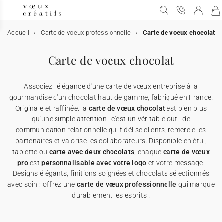
Accueil
Carte de voeux professionnelle
Carte de voeux chocolat
Carte de voeux
Carte de voeux
Carte de voeux digitale
Carte de voeux & chocolat
Calendrier personnalisé
Objets personnalisés
Carte de voeux chocolat
➞ Toutes les cartes de voeux
Carte de voeux digitale
➞ Toutes les cartes digitales
➞ Toutes les cartes chocolats
➞ Tous les calendriers
➞ Tous les supports
Associez l'élégance d'une carte de vœux entreprise à la
Carte de voeux avec dorure
Carte de voeux virtuelle
Carte de voeux & chocolat
Etui chocolat
★ Demande de devis
Affiches
gourmandise d'un chocolat haut de gamme, fabriqué en France.
Originale et raffinée, la
carte de vœux chocolat
est bien plus
qu'une simple attention : c'est un véritable outil de
Carte de voeux humour
Carte de voeux vidéo
Tablette chocolat
Calendrier personnalisé
Appareils photos jetables
communication relationnelle qui fidélise clients, remercie les
partenaires et valorise les collaborateurs. Disponible en étui,
Carte de voeux Noël
Carte de voeux vidéo premium
Carte avec deux chocolats
Objets personnalisés
Cartes cadeau
tablette ou
carte avec deux chocolats
, chaque
carte de vœux
pro
est
personnalisable avec votre logo
et votre message.
Designs élégants, finitions soignées et chocolats sélectionnés
Carte de voeux originale
★ Demande de devis
★ Demande d'échantillons
Cartes de remerciements
avec soin : offrez une
carte de vœux professionnelle
qui marque
durablement les esprits !
Carte de voeux avec graines
★ Demande de devis
Invitations professionelles