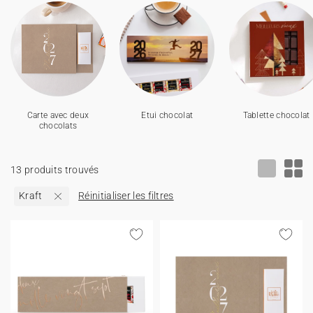
Carte de voeux 100% personnalisable
Produits sur mesure
★ Demande d'échantillons
Cartes postales
★ Demande de devis
Etiquettes d'enveloppe
Carte avec deux
Etui chocolat
Tablette chocolat
chocolats
Menus
13 produits trouvés
Présentoirs comptoir
Kraft
Réinitialiser les filtres
Stickers