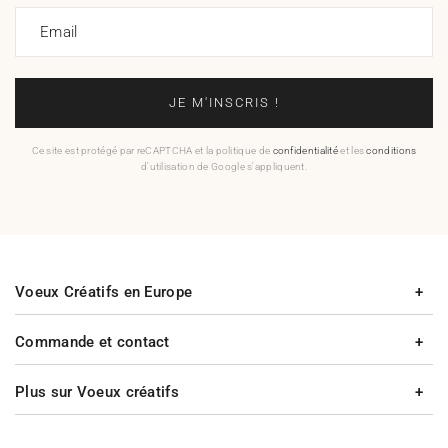
Email
JE M'INSCRIS !
Ce site est protégé par reCAPTCHA et la politique de
confidentialité
et les
conditions
d'utilisation de Google s'appliquent.
Voeux Créatifs en Europe
Commande et contact
Plus sur Voeux créatifs