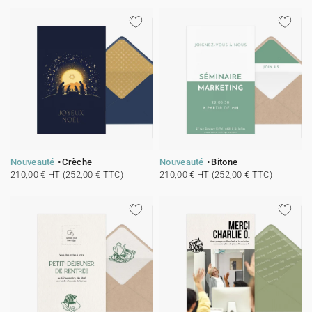
Carte de voeux 100% personnalisable
Produits sur mesure
★ Demande d'échantillons
Cartes postales
★ Demande de devis
Etiquettes d'enveloppe
Menus
Nouveauté
Crèche
Nouveauté
Bitone
210,00 € HT (252,00 € TTC)
210,00 € HT (252,00 € TTC)
Présentoirs comptoir
Stickers