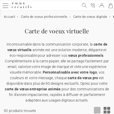
Accueil
Carte de voeux professionnelle
Carte de voeux digitale
Carte de voeux
Carte de voeux
Carte de voeux digitale
Carte de voeux & chocolat
Calendrier personnalisé
Objets personnalisés
Carte de voeux virtuelle
➞ Toutes les cartes de voeux
Carte de voeux digitale
➞ Toutes les cartes digitales
➞ Toutes les cartes chocolats
➞ Tous les calendriers
➞ Tous les supports
Incontournable dans la communication corporate, la
carte de
Carte de voeux avec dorure
Carte de voeux virtuelle
Carte de voeux & chocolat
Etui chocolat
★ Demande de devis
Affiches
vœux virtuelle
animée est une solution moderne, élégante et
éco-responsable pour adresser vos
vœux professionnels
.
Complémentaire à la carte papier, elle se partage facilement par
Carte de voeux humour
Carte de voeux vidéo
Tablette chocolat
Calendrier personnalisé
Appareils photos jetables
email, valorise votre image de marque et crée une expérience
visuelle mémorable.
Personnalisable avec votre logo
, vos
Carte de voeux Noël
Carte de voeux vidéo premium
Carte avec deux chocolats
Objets personnalisés
Cartes cadeau
couleurs et votre message, chaque
carte de vœux pro
est
disponible dans plus de 90 designs exclusifs. Optez pour cette
carte de vœux entreprise animée
pour des communications de
Carte de voeux originale
★ Demande de devis
★ Demande d'échantillons
Cartes de remerciements
fin d'année impactantes, rapides à diffuser et parfaitement
adaptées aux usages digitaux actuels.
Carte de voeux avec graines
★ Demande de devis
Invitations professionelles
92 produits trouvés