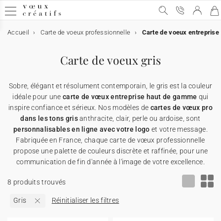
Accueil
Carte de voeux professionnelle
Carte de voeux entreprise
Carte de voeux
Carte de voeux
Carte de voeux digitale
Carte de voeux & chocolat
Calendrier personnalisé
Objets personnalisés
Carte de voeux gris
➞ Toutes les cartes de voeux
Carte de voeux digitale
➞ Toutes les cartes digitales
➞ Toutes les cartes chocolats
➞ Tous les calendriers
➞ Tous les supports
Sobre, élégant et résolument contemporain, le gris est la couleur
Carte de voeux avec dorure
Carte de voeux virtuelle
Carte de voeux & chocolat
Etui chocolat
★ Demande de devis
Affiches
idéale pour une
carte de vœux entreprise haut de gamme
qui
inspire confiance et sérieux. Nos modèles de
cartes de vœux pro
dans les tons gris
anthracite, clair, perle ou ardoise, sont
Carte de voeux humour
Carte de voeux vidéo
Tablette chocolat
Calendrier personnalisé
Appareils photos jetables
personnalisables en ligne avec votre logo
et votre message.
Fabriquée en France, chaque carte de vœux professionnelle
Carte de voeux Noël
Carte de voeux vidéo premium
Carte avec deux chocolats
Objets personnalisés
Cartes cadeau
propose une palette de couleurs discrète et raffinée, pour une
communication de fin d'année à l'image de votre excellence.
Carte de voeux originale
★ Demande de devis
★ Demande d'échantillons
Cartes de remerciements
8 produits trouvés
Gris
Réinitialiser les filtres
Carte de voeux avec graines
★ Demande de devis
Invitations professionelles