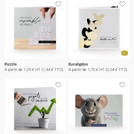
Carte de voeux 100% personnalisable
Produits sur mesure
★ Demande d'échantillons
Cartes postales
★ Demande de devis
Etiquettes d'enveloppe
Or
Menus
Puzzle
Eucalyptus
A partir de 1,20 € HT (1,44 € TTC)
A partir de 1,70 € HT (2,04 € TTC)
Présentoirs comptoir
Stickers