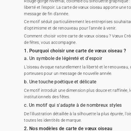
Rouge-gorge hivernal, colombe ou silhouette graphique : l
liberté et l'espoir. La carte de vœux oiseau apporte une t
message de fin d'année.
Ce motif séduit particulièrement les entreprises souhai
d'optimisme et de renouveau pour l'année à venir.
Comment choisir votre carte de vœux oiseau ? Vœux Créati
de fêtes, vous accompagne.
1. Pourquoi choisir une carte de vœux oiseau ?
a. Un symbole de légèreté et d'espoir
L'oiseau évoque naturellement la liberté et le renouveau,
porteuses pour un message de nouvelle année.
b. Une touche poétique et délicate
Ce motif introduit une dimension plus douce et raffinée, 
institutionnels des fêtes.
c. Un motif qui s'adapte à de nombreux styles
De l'illustration détaillée à la silhouette la plus épurée, l
toutes les identités de marque.
2. Nos modèles de carte de vœux oiseau