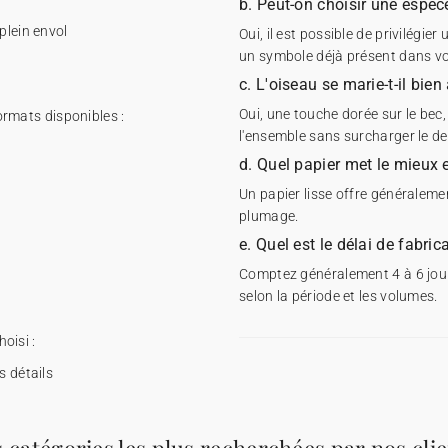
b. Peut-on choisir une espèc
plein envol
Oui, il est possible de privilégi
un symbole déjà présent dans vot
c. L'oiseau se marie-t-il bien
Oui, une touche dorée sur le bec,
formats disponibles :
l'ensemble sans surcharger le de
d. Quel papier met le mieux e
Un papier lisse offre généralement
plumage.
e. Quel est le délai de fabri
Comptez généralement 4 à 6 jours
selon la période et les volumes.
hoisi :
s détails