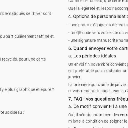
Comme cet oiseau, que cette nou
Que la légèreté et l'espoir acco
blématiques de l'hiver sont
c. Options de personnalisat
- une photo d'équipe ou de réalis
- un QR code vers votre site ou 
ndu particulièrement raffiné et
- une signature manuscrite num
6. Quand envoyer votre car
a. Les périodes idéales
s recyclés, pour une carte
Un envoi fin novembre convient p
est préférable pour souhaiter un
janvier.
La première quinzaine de janvier
yle plus graphique et épuré ?
envois restent d'usage jusqu'au 3
7. FAQ : vos questions fréq
a. Ce motif convient-il à un
vœux oiseau :
Oui, il séduit notamment les ent
mièvre, à condition de soigner le t