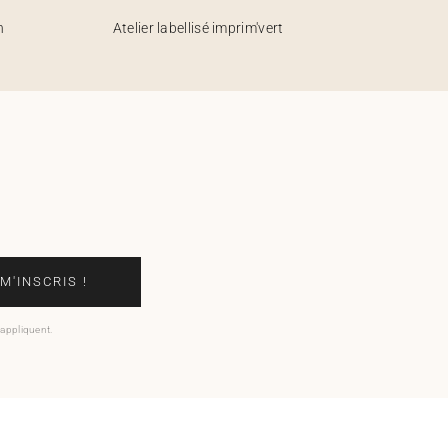
h
Atelier labellisé imprim'vert
 M'INSCRIS !
'appliquent.