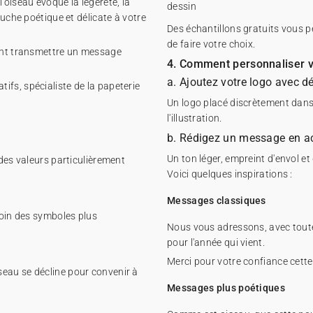
'oiseau évoque la légèreté, la
dessin
ouche poétique et délicate à votre
Des échantillons gratuits vous p
de faire votre choix.
tant transmettre un message
4. Comment personnaliser v
a. Ajoutez votre logo avec d
fs, spécialiste de la papeterie
Un logo placé discrètement dans 
l'illustration.
b. Rédigez un message en ac
Un ton léger, empreint d'envol e
 des valeurs particulièrement
Voici quelques inspirations :
Messages classiques
loin des symboles plus
Nous vous adressons, avec toute
pour l'année qui vient.
Merci pour votre confiance cett
'oiseau se décline pour convenir à
Messages plus poétiques