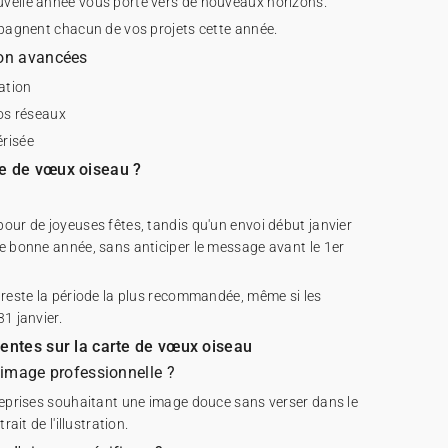
velle année vous porte vers de nouveaux horizons.
mpagnent chacun de vos projets cette année.
ion avancées
ation
vos réseaux
érisée
te de vœux oiseau ?
our de joyeuses fêtes, tandis qu'un envoi début janvier
e bonne année, sans anticiper le message avant le 1er
 reste la période la plus recommandée, même si les
1 janvier.
uentes sur la carte de vœux oiseau
e image professionnelle ?
reprises souhaitant une image douce sans verser dans le
rait de l'illustration.