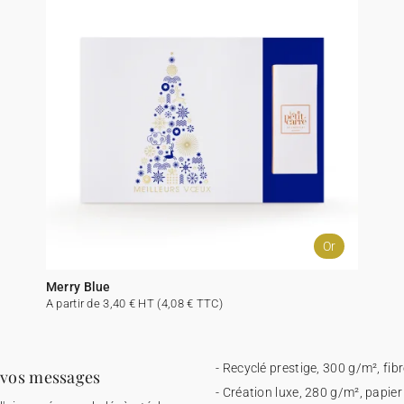
Or
Merry Blue
A partir de 3,40 € HT (4,08 € TTC)
- Recyclé prestige, 300 g/m², fi
r vos messages
- Création luxe, 280 g/m², papie