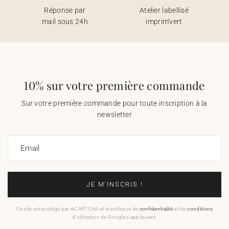
Réponse par
Atelier labellisé
mail sous 24h
imprim'vert
10% sur votre première commande
Sur votre première commande pour toute inscription à la
newsletter
Email
JE M'INSCRIS !
Ce site est protégé par reCAPTCHA et la politique de
confidentialité
et les
conditions
d'utilisation de Google s'appliquent.