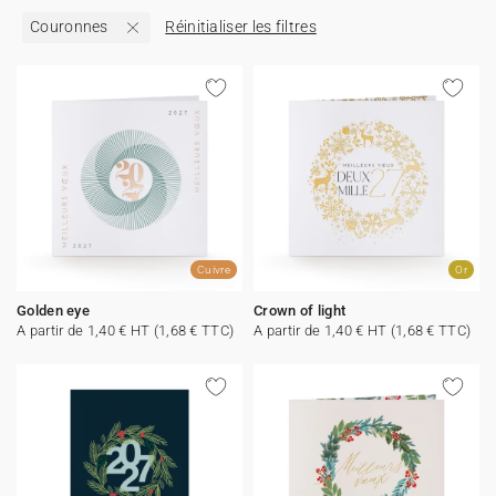
Couronnes
Réinitialiser les filtres
Carte de voeux 100% personnalisable
Produits sur mesure
★ Demande d'échantillons
Cartes postales
★ Demande de devis
Etiquettes d'enveloppe
Menus
Cuivre
Or
Présentoirs comptoir
Golden eye
Crown of light
A partir de 1,40 € HT (1,68 € TTC)
A partir de 1,40 € HT (1,68 € TTC)
Stickers