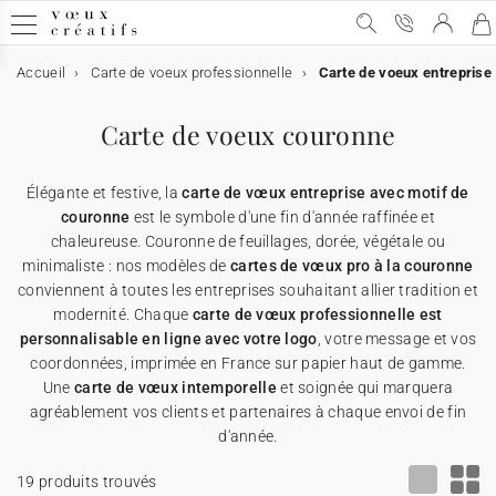
Accueil
Carte de voeux professionnelle
Carte de voeux entreprise
Carte de voeux
Carte de voeux
Carte de voeux digitale
Carte de voeux & chocolat
Calendrier personnalisé
Objets personnalisés
Carte de voeux couronne
➞ Toutes les cartes de voeux
Carte de voeux digitale
➞ Toutes les cartes digitales
➞ Toutes les cartes chocolats
➞ Tous les calendriers
➞ Tous les supports
Élégante et festive, la
carte de vœux entreprise avec motif de
Carte de voeux avec dorure
Carte de voeux virtuelle
Carte de voeux & chocolat
Etui chocolat
★ Demande de devis
Affiches
couronne
est le symbole d'une fin d'année raffinée et
chaleureuse. Couronne de feuillages, dorée, végétale ou
minimaliste : nos modèles de
cartes de vœux pro à la couronne
Carte de voeux humour
Carte de voeux vidéo
Tablette chocolat
Calendrier personnalisé
Appareils photos jetables
conviennent à toutes les entreprises souhaitant allier tradition et
modernité. Chaque
carte de vœux professionnelle est
Carte de voeux Noël
Carte de voeux vidéo premium
Carte avec deux chocolats
Objets personnalisés
Cartes cadeau
personnalisable en ligne avec votre logo
, votre message et vos
coordonnées, imprimée en France sur papier haut de gamme.
Une
carte de vœux intemporelle
et soignée qui marquera
Carte de voeux originale
★ Demande de devis
★ Demande d'échantillons
Cartes de remerciements
agréablement vos clients et partenaires à chaque envoi de fin
d'année.
Carte de voeux avec graines
★ Demande de devis
Invitations professionelles
19 produits trouvés