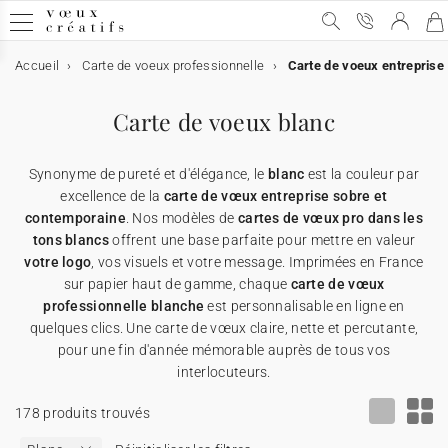
Accueil
Carte de voeux professionnelle
Carte de voeux entreprise
Carte de voeux
Carte de voeux
Carte de voeux digitale
Carte de voeux & chocolat
Calendrier personnalisé
Objets personnalisés
Carte de voeux blanc
➞ Toutes les cartes de voeux
Carte de voeux digitale
➞ Toutes les cartes digitales
➞ Toutes les cartes chocolats
➞ Tous les calendriers
➞ Tous les supports
Synonyme de pureté et d'élégance, le
blanc
est la couleur par
Carte de voeux avec dorure
Carte de voeux virtuelle
Carte de voeux & chocolat
Etui chocolat
★ Demande de devis
Affiches
excellence de la
carte de vœux entreprise sobre et
contemporaine
. Nos modèles de
cartes de vœux pro dans les
tons blancs
offrent une base parfaite pour mettre en valeur
Carte de voeux humour
Carte de voeux vidéo
Tablette chocolat
Calendrier personnalisé
Appareils photos jetables
votre logo
, vos visuels et votre message. Imprimées en France
sur papier haut de gamme, chaque
carte de vœux
Carte de voeux Noël
Carte de voeux vidéo premium
Carte avec deux chocolats
Objets personnalisés
Cartes cadeau
professionnelle blanche
est personnalisable en ligne en
quelques clics. Une carte de vœux claire, nette et percutante,
pour une fin d'année mémorable auprès de tous vos
Carte de voeux originale
★ Demande de devis
★ Demande d'échantillons
Cartes de remerciements
interlocuteurs.
178 produits trouvés
Carte de voeux avec graines
★ Demande de devis
Invitations professionelles