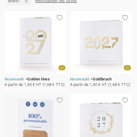
Blanc
Réinitialiser les filtres
Carte de voeux 100% personnalisable
Produits sur mesure
★ Demande d'échantillons
Cartes postales
★ Demande de devis
Etiquettes d'enveloppe
Menus
Or
Or
Nouveauté
Golden lines
Nouveauté
Goldbrush
Présentoirs comptoir
A partir de 1,40 € HT (1,68 € TTC)
A partir de 1,40 € HT (1,68 € TTC)
Stickers