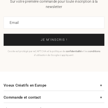
Sur votre première commande pour toute inscription à la
newsletter
Email
JE M'INSCRIS !
Ce site est protégé par reCAPTCHA et la politique de
confidentialité
et les
conditions
d'utilisation de Google s'appliquent.
Voeux Créatifs en Europe
Commande et contact