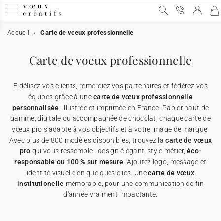
Accueil
Carte de voeux professionnelle
Carte de voeux
Carte de voeux
Carte de voeux digitale
Carte de voeux & chocolat
Calendrier personnalisé
Objets personnalisés
Carte de voeux professionnelle
➞ Toutes les cartes de voeux
Carte de voeux digitale
➞ Toutes les cartes digitales
➞ Toutes les cartes chocolats
➞ Tous les calendriers
➞ Tous les supports
Fidélisez vos clients, remerciez vos partenaires et fédérez vos
Carte de voeux avec dorure
Carte de voeux virtuelle
Carte de voeux & chocolat
Etui chocolat
★ Demande de devis
Affiches
équipes grâce à une
carte de vœux professionnelle
personnalisée
, illustrée et imprimée en France. Papier haut de
gamme, digitale ou accompagnée de chocolat, chaque carte de
Carte de voeux humour
Carte de voeux vidéo
Tablette chocolat
Calendrier personnalisé
Appareils photos jetables
vœux pro s'adapte à vos objectifs et à votre image de marque.
Avec plus de 800 modèles disponibles, trouvez la
carte de vœux
Carte de voeux Noël
Carte de voeux vidéo premium
Carte avec deux chocolats
Objets personnalisés
Cartes cadeau
pro
qui vous ressemble : design élégant, style métier,
éco-
responsable ou 100 % sur mesure
. Ajoutez logo, message et
identité visuelle en quelques clics. Une
carte de vœux
Carte de voeux originale
★ Demande de devis
★ Demande d'échantillons
Cartes de remerciements
institutionelle
mémorable, pour une communication de fin
d'année vraiment impactante.
Carte de voeux avec graines
★ Demande de devis
Invitations professionelles