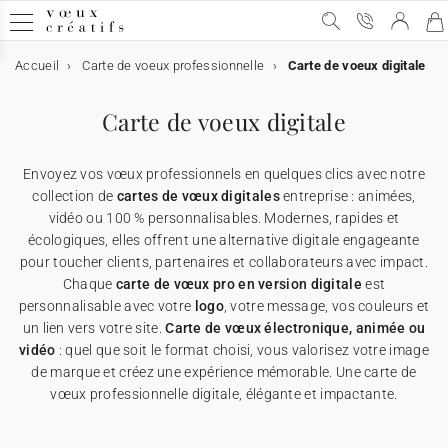
Accueil
Carte de voeux professionnelle
Carte de voeux digitale
Carte de voeux
Carte de voeux
Carte de voeux digitale
Carte de voeux & chocolat
Calendrier personnalisé
Objets personnalisés
Carte de voeux digitale
➞ Toutes les cartes de voeux
Carte de voeux digitale
➞ Toutes les cartes digitales
➞ Toutes les cartes chocolats
➞ Tous les calendriers
➞ Tous les supports
Envoyez vos vœux professionnels en quelques clics avec notre
Carte de voeux avec dorure
Carte de voeux virtuelle
Carte de voeux & chocolat
Etui chocolat
★ Demande de devis
Affiches
collection de
cartes de vœux digitales
entreprise : animées,
vidéo ou 100 % personnalisables. Modernes, rapides et
écologiques, elles offrent une alternative digitale engageante
Carte de voeux humour
Carte de voeux vidéo
Tablette chocolat
Calendrier personnalisé
Appareils photos jetables
pour toucher clients, partenaires et collaborateurs avec impact.
Chaque
carte de vœux pro en version digitale
est
Carte de voeux Noël
Carte de voeux vidéo premium
Carte avec deux chocolats
Objets personnalisés
Cartes cadeau
personnalisable avec votre
logo
, votre message, vos couleurs et
un lien vers votre site.
Carte de vœux électronique, animée ou
vidéo
: quel que soit le format choisi, vous valorisez votre image
Carte de voeux originale
★ Demande de devis
★ Demande d'échantillons
Cartes de remerciements
de marque et créez une expérience mémorable. Une carte de
vœux professionnelle digitale, élégante et impactante.
Carte de voeux avec graines
★ Demande de devis
Invitations professionelles